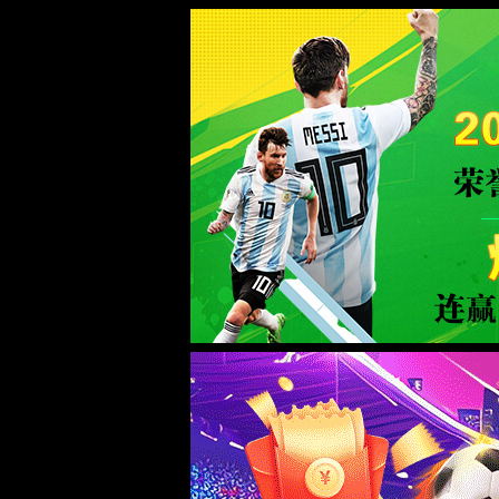
中国·887700线路检测网(Macau)股
2026年8月6日星期四14:44:41
大学首页
学院首页
学院动态
887700
测中