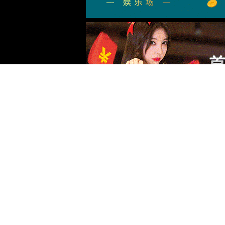
通知公告
塔里木大学党委第一巡察组巡察887700线路检测网
公 示
关于做好2026年教职工报考在职研究生推荐工作的
“第七届中国痤疮周”科普义诊
关于我校2024年9月全国计算机等级考试报名工作的
关于2024年“五一”国际劳动节放假及作息时间调整的..
“慧吃慧选，知食悠食”营养科普演讲比赛