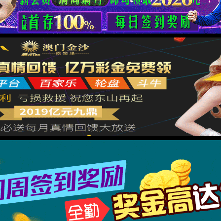
塔里木大学党委第一巡察组巡察
887700线路检测网“胡杨悦
塔里木大学红十字会开展救
塔里木大学887700线路检
优秀教师风采1|刘四红副院长
科技特派暖基层 杏林送诊护民
..
1
2
3
4
5
慰问生育职工家属，做贴心“