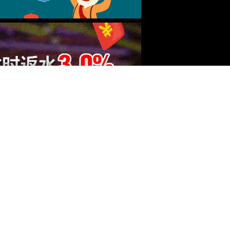
更多+
1届校运会斩获多项佳绩
2026/04/30
检测网健儿意气风发迎校运
2026/04/30
887700线路检测网开展消防应...
2026/04/30
检测网学子积极参加羽毛球、乒乓球、武术...
2026/04/22
建筑工程学院联合举办2026年上半年入...
2026/04/13
检测网学子参加校运会花样跳绳比赛
2026/04/13
6年上半年入党积极分子培训班开班
2026/03/30