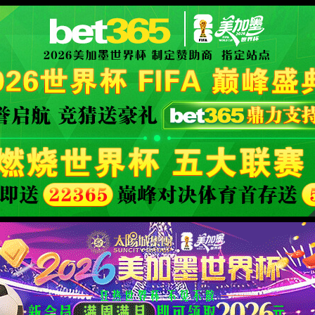
份有限公司-Official website
线路检
师资队伍
人才培养
科学研究
党建
心
学院新闻
塔里木大学“杏林之光”医疗综